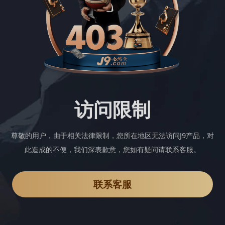
访问限制
尊敬的用户，由于相关法律限制，您所在地区无法访问J9产品，对
此造成的不便，我们深表歉意，您如有疑问请联系客服。
联系客服